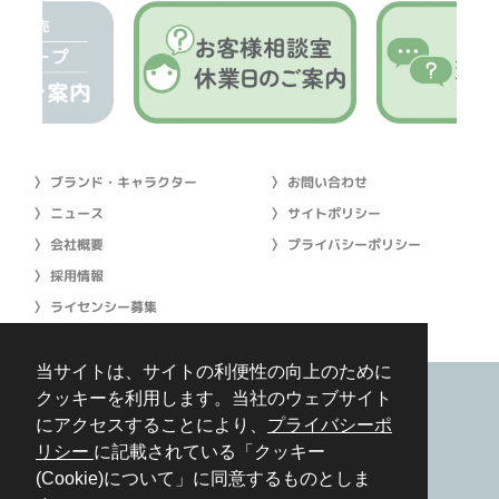
〉 ブランド・キャラクター
〉 お問い合わせ
〉 ニュース
〉 サイトポリシー
〉 会社概要
〉 プライバシーポリシー
〉 採用情報
〉 ライセンシー募集
当サイトは、サイトの利便性の向上のために
クッキーを利用します。当社のウェブサイト
にアクセスすることにより、
プライバシーポ
［本社］〒541-0058 大阪市中央区南久宝寺町 2-2-9 船場フジイビル7
階
リシー
に記載されている「クッキー
［東京支社］〒101-0046 東京都千代田区神田多町 2-2 神田 21 ビル5
(Cookie)について」に同意するものとしま
階