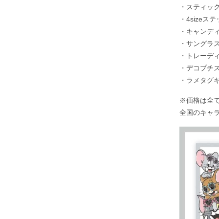
・スティック
・4sizeス
・キャンディ
・サングラス
・トレーディ
・デコプチス
・ラメタグキ
※価格は全
全国のキャ