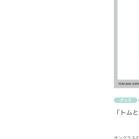
グッズ
「トムと
サングラス