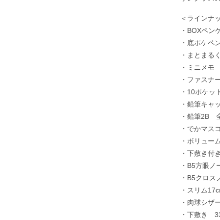
＜ラインナ
・BOXペンケ
・底ポケペン
・まとまるく
・ミニメモ 
・ファスナー
・10ポケッ
・鉛筆キャッ
・鉛筆2B 
・でかマスコ
・ボリューム
・下敷き付き
・B5方眼ノ
・B5クロス
・スリム17c
・肉球シザー
・下敷き 3