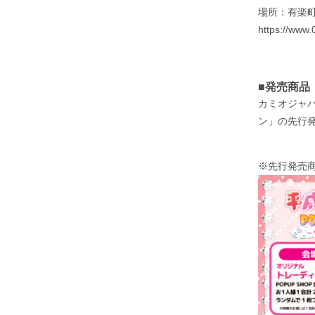
場所：有楽町
https://www.
■発売商品
カミオジャ
ン」の先行
※先行発売商