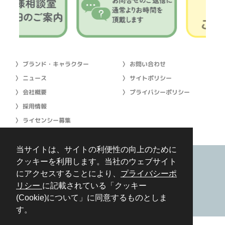
〉 ブランド・キャラクター
〉 お問い合わせ
〉 ニュース
〉 サイトポリシー
〉 会社概要
〉 プライバシーポリシー
〉 採用情報
〉 ライセンシー募集
当サイトは、サイトの利便性の向上のために
クッキーを利用します。当社のウェブサイト
にアクセスすることにより、
プライバシーポ
［本社］〒541-0058 大阪市中央区南久宝寺町 2-2-9 船場フジイビル7
階
リシー
に記載されている「クッキー
［東京支社］〒101-0046 東京都千代田区神田多町 2-2 神田 21 ビル5
(Cookie)について」に同意するものとしま
階
す。